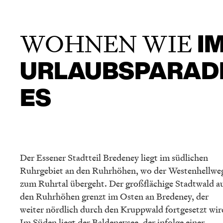
WOHNEN WIE
I
URLAUBSPARAD
ES
Der Essener Stadt­teil Brede­ney liegt im südli­chen
Ruhrge­biet an den Ruhrhö­hen, wo der Westen­hell­we
zum Ruhrtal übergeht. Der großflä­chige Stadt­wald a
den Ruhrhö­hen grenzt im Osten an Brede­ney, der
weiter nördlich durch den Krupp­wald fortge­setzt wir
Im Süden liegt der Balde­ney­see, der infolge einer