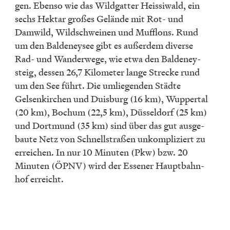
gen. Ebenso wie das Wildgat­ter Heissi­wald, ein
sechs Hektar großes Gelände mit Rot- und
Damwild, Wildschwei­nen und Mufflons. Rund
um den Balde­ney­see gibt es außer­dem diverse
Rad- und Wander­wege, wie etwa den Balde­ney­
steig, dessen 26,7 Kilome­ter lange Strecke rund
um den See führt. Die umlie­gen­den Städte
Gelsen­kir­chen und Duisburg (16 km), Wupper­tal
(20 km), Bochum (22,5 km), Düssel­dorf (25 km)
und Dortmund (35 km) sind über das gut ausge­
baute Netz von Schnell­stra­ßen unkom­pli­ziert zu
errei­chen. In nur 10 Minuten (Pkw) bzw. 20
Minuten (ÖPNV) wird der Essener Haupt­bahn­
hof erreicht.