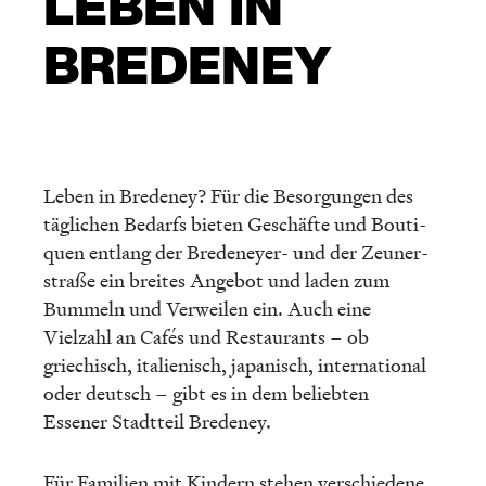
LEBEN IN
BREDENEY
Leben in Brede­ney? Für die Besor­gun­gen des
tägli­chen Bedarfs bieten Geschäfte und Bouti­
quen entlang der Brede­neyer- und der Zeuner­
straße ein breites Angebot und laden zum
Bummeln und Verwei­len ein. Auch eine
Vielzahl an Cafés und Restau­rants – ob
griechisch, italie­nisch, japanisch, inter­na­tio­nal
oder deutsch – gibt es in dem belieb­ten
Essener Stadt­teil Bredeney.
Für Familien mit Kindern stehen verschie­dene