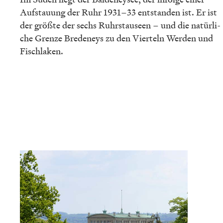
Aufstau­ung der Ruhr 1931–33 entstan­den ist. Er ist
der größte der sechs Ruhrstau­seen – und die natür­li­
che Grenze Brede­neys zu den Vierteln Werden und
Fischlaken.