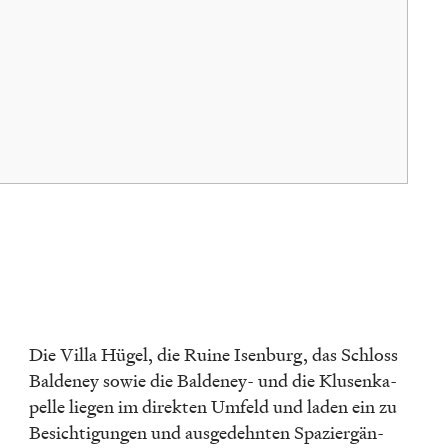
Die Villa Hügel, die Ruine Isenburg, das Schloss
Balde­ney sowie die Balde­ney- und die Klusen­ka­
pelle liegen im direk­ten Umfeld und laden ein zu
Besich­ti­gun­gen und ausge­dehn­ten Spazier­gän­