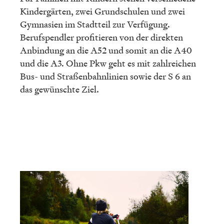
Kinder­gär­ten, zwei Grund­schu­len und zwei
Gymna­sien im Stadt­teil zur Verfü­gung.
Berufs­pend­ler profi­tie­ren von der direk­ten
Anbin­dung an die A52 und somit an die A40
und die A3. Ohne Pkw geht es mit zahlrei­chen
Bus- und Straßen­bahn­li­nien sowie der S 6 an
das gewünschte Ziel.