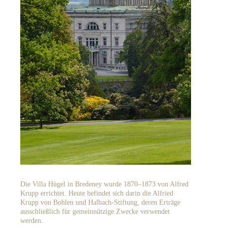
Die Villa Hügel in Brede­ney wurde 1870–1873 von Alfred
Krupp errich­tet. Heute befin­det sich darin die Alfried
Krupp von Bohlen und Halbach-Stiftung, deren Erträge
ausschließ­lich für gemein­nüt­zige Zwecke verwen­det
werden.