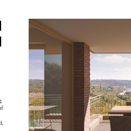
M
I
g
uf
d.