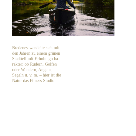
Brede­ney wandelte sich mit
den Jahren zu einem grünen
Stadt­teil mit Erholungs­cha­
rak­ter: ob Rudern, Golfen
oder Wandern, Angeln,
Segeln u. v. m. – hier ist die
Natur das Fitness-Studio.